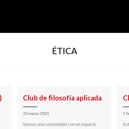
ÉTICA
)
Club de filosofía aplicada
C
23 marzo 2021
1 f
Somos una comunidad con un espacio
Est