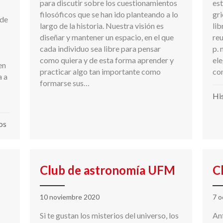
para discutir sobre los cuestionamientos
est
filosóficos que se han ido planteando a lo
gri
 de
largo de la historia. Nuestra visión es
lib
diseñar y mantener un espacio, en el que
reu
cada individuo sea libre para pensar
p. 
como quiera y de esta forma aprender y
ele
en
practicar algo tan importante como
co
a a
formarse sus…
His
os
Club de astronomía UFM
C
10 noviembre 2020
7 o
Si te gustan los misterios del universo, los
An