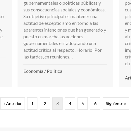
gubernamentales o políticas públicas y
pod
sus consecuencias sociales y económicas.
cu
to
Su objetivo principal es mantener una
pri
actitud de escepticismo en torno a las
en
 y
aparentes intenciones que han generado y
y 
de
puesto en marcha las acciones
al
gubernamentales e ir adoptando una
cri
actitud crítica al respecto. Horario: Por
im
las tardes, en reuniones…
crí
el 
Economía
/
Política
Ar
« Anterior
1
2
3
4
5
6
Siguiente »