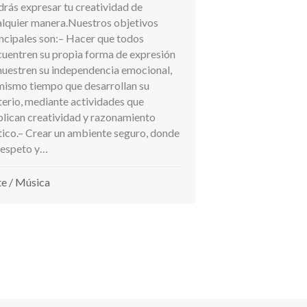
rás expresar tu creatividad de
alquier manera.Nuestros objetivos
ncipales son:– Hacer que todos
cuentren su propia forma de expresión
muestren su independencia emocional,
 mismo tiempo que desarrollan su
terio, mediante actividades que
plican creatividad y razonamiento
tico.– Crear un ambiente seguro, donde
respeto y…
te
/
Música