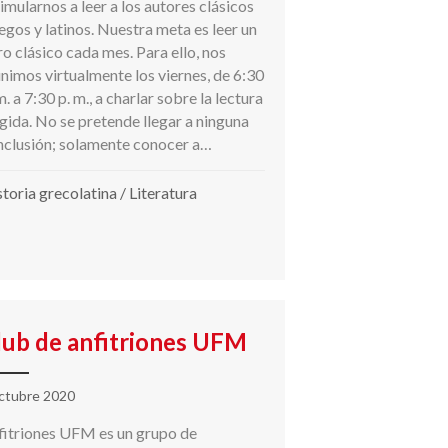
imularnos a leer a los autores clásicos
egos y latinos. Nuestra meta es leer un
ro clásico cada mes. Para ello, nos
nimos virtualmente los viernes, de 6:30
m. a 7:30 p. m., a charlar sobre la lectura
gida. No se pretende llegar a ninguna
nclusión; solamente conocer a…
toria grecolatina
/
Literatura
lub de anfitriones UFM
ctubre 2020
fitriones UFM es un grupo de