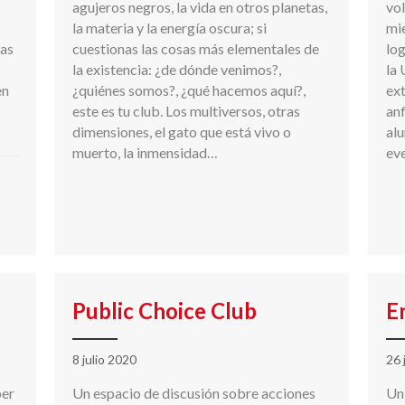
agujeros negros, la vida en otros planetas,
vol
la materia y la energía oscura; si
mi
as
cuestionas las cosas más elementales de
log
la existencia: ¿de dónde venimos?,
la 
en
¿quiénes somos?, ¿qué hacemos aquí?,
ext
este es tu club. Los multiversos, otras
anf
dimensiones, el gato que está vivo o
al
muerto, la inmensidad…
eve
Public Choice Club
E
8 julio 2020
26 
ber
Un espacio de discusión sobre acciones
Un 