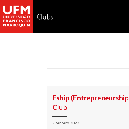
Eship (Entrepreneurship
Club
7 febrero 2022